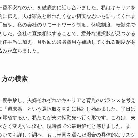
一番不安なのか」を徹底的に話し合いました。私はキャリアを
的に伝え、夫は家族と離れたくない切実な思いを語ってくれま
手当や、私の会社のリモートワーク制度、休職制度、転勤先で
ました。会社に直接相談することで、意外な選択肢が見つかる
赴任手当に加え、月数回の帰省費用を補助してくれる制度があ
込みが立ちました。
き方の模索
一度手放し、夫婦それぞれのキャリアと育児のバランスを考え
に「週末婚」という選択肢を真剣に検討し始めました。平日は
が帰省するか、私たちが夫の転勤先へ行く形です。これは、夫
大きく変えずに済む、現時点での最適解だと感じました。ま
ついても詳しく調べ、もし帯同を選んだ場合の具体的なリスク